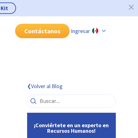
 Kit
Contáctanos
Ingresar
Chile
Colombia
Perú
México
Volver al Blog
❮
Brasil
¡Conviértete en un experto en
Recursos Humanos!