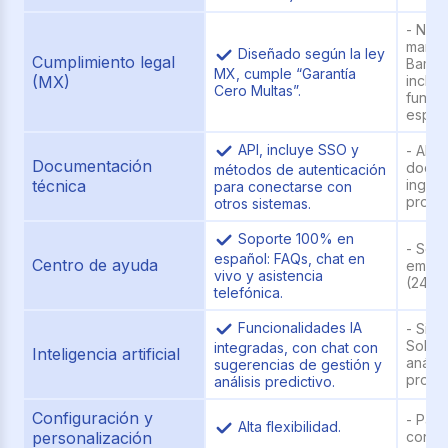
- No 
marco
Diseñado según la ley
Cumplimiento legal
Bamb
MX, cumple “Garantía
(MX)
incluy
Cero Multas”.
funci
especí
API, incluye SSO y
- API 
Documentación
docum
métodos de autenticación
técnica
inglés
para conectarse con
progr
otros sistemas.
Soporte 100% en
- Sopo
español: FAQs, chat en
Centro de ayuda
email,
vivo y asistencia
(24/7 
telefónica.
Funcionalidades IA
- Sin 
Solo a
integradas, con chat con
Inteligencia artificial
anális
sugerencias de gestión y
propio
análisis predictivo.
Configuración y
- Parc
Alta flexibilidad.
personalización
config