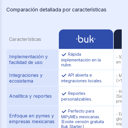
Comparación detallada por características
B
Características
Rápida
Implementación y
- 100
implementación en la
facilidad de uso
en la 
nube.
Integraciones y
API abierta e
- Mark
ecosistema
(>150 
integraciones locales.
- Info
Reportes
Analítica y reportes
(Sin an
personalizables.
predic
Perfecto para
- Enf
Enfoque en pymes y
MiPyMEs mexicanas.
global
empresas mexicanas
(Existe versión gratuita
soport
Buk Starter.)