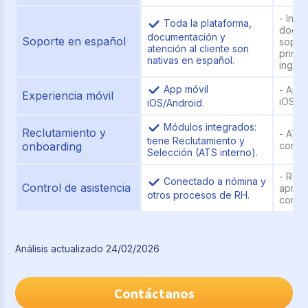
- Inte
Toda la plataforma,
docum
documentación y
Soporte en español
sopor
atención al cliente son
princ
nativas en español.
inglés
App móvil
- App 
Experiencia móvil
iOS/An
iOS/Android.
Módulos integrados:
Reclutamiento y
- ATS
tiene Reclutamiento y
onboarding
compl
Selección (ATS interno).
- Regi
Conectado a nómina y
Control de asistencia
aprob
otros procesos de RH.
con g
Análisis actualizado 24/02/2026
Contáctanos