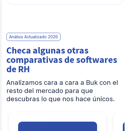
estandarizado a nivel global. Este puede ser un
eventual migración.
punto importante para equipos que requieren
La elección depende de distintos factores como
acompañamiento cercano o especializado.
operación local vs internacional, necesidades legales
y administrativas, presupuesto y ecosistema
tecnológico actual de la organización.
Análisis Actualizado 2026
Checa algunas otras
comparativas de softwares
de RH
Analizamos cara a cara a Buk con el
resto del mercado para que
descubras lo que nos hace únicos.