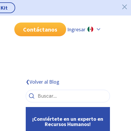
 Kit
Contáctanos
Ingresar
Chile
Colombia
Perú
México
Volver al Blog
❮
Brasil
¡Conviértete en un experto en
Recursos Humanos!