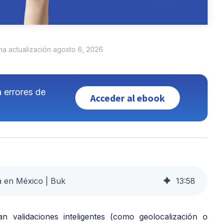
ima actualización agosto 6, 2026
a errores de
Acceder al ebook
a en México | Buk
13
:
58
n validaciones inteligentes (como geolocalización o